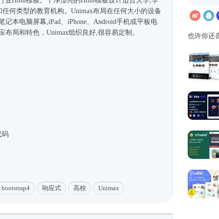
育行业
Html模板
。干净漂亮的
Html模板
设计适合大学,学
和任何类型的教育机构。Unimax布局在任何大小的设备
电脑屏幕,iPad、iPhone、Android手机或平板电
布局和特色，Unimax组织良好,很容易定制。
也许你还
代码
bootstrap4
响应式
高校
Unimax