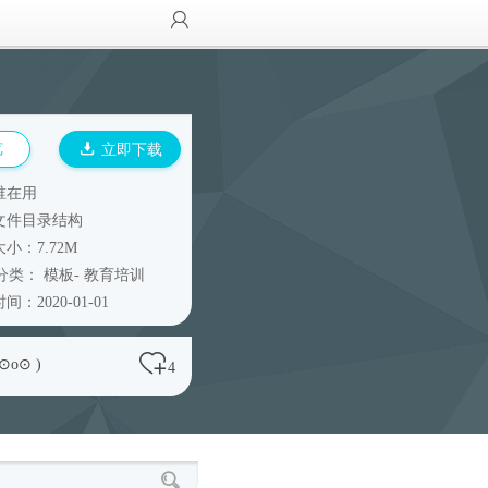
览
立即下载
谁在用
文件目录结构
小：7.72M
分类：
模板
-
教育培训
间：2020-01-01
 ⊙o⊙ )
4