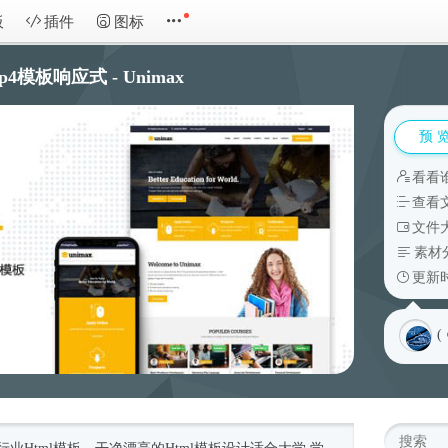
板
插件
图标
p4模板响应式 - Unimax
预 
看看
查看
文件大
素材
更新时
(