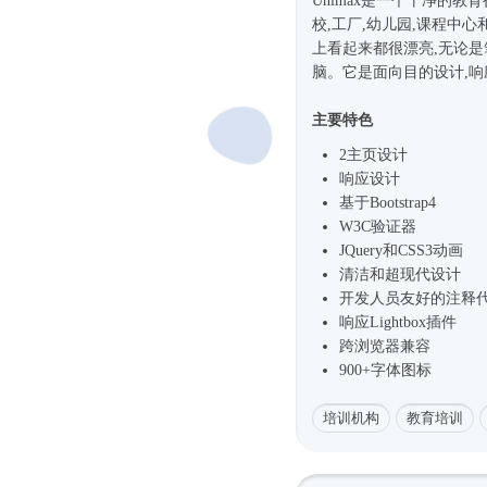
Unimax是一个干净的教
校,工厂,幼儿园,课程中心
上看起来都很漂亮,无论是笔记本
脑。它是面向目的设计,响应
主要特色
2主页设计
响应设计
基于
Bootstrap4
W3C验证器
JQuery和CSS3动画
清洁和超现代设计
开发人员友好的注释
响应Lightbox插件
跨浏览器兼容
900+字体图标
培训机构
教育培训