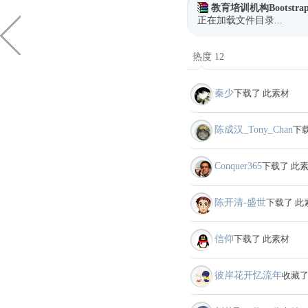
教育培训机构Bootstra
正在加载文件目录...
热度 12
秦少
下载了 此素材
陈成汉_Tony_Chan
下
Conquer365
下载了 此
陈开清-盛世
下载了 此
信仰
下载了 此素材
彼岸花开忆流年
收藏了