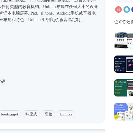
育行业
Html模板
。干净漂亮的
Html模板
设计适合大学,学
和任何类型的教育机构。Unimax布局在任何大小的设备
电脑屏幕,iPad、iPhone、Android手机或平板电
布局和特色，Unimax组织良好,很容易定制。
也许你还
代码
bootstrap4
响应式
高校
Unimax