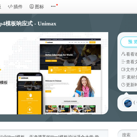
板
插件
图标
p4模板响应式 - Unimax
预 
看看
查看
文件大
素材
更新时
(