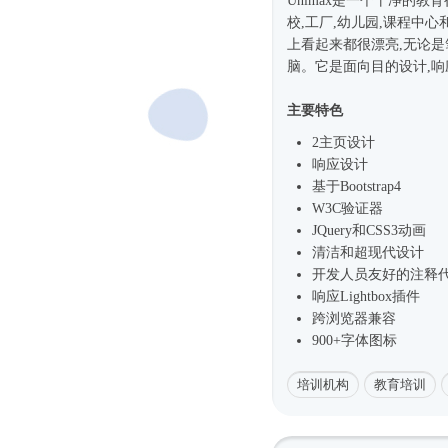
Unimax是一个干净的教
校,工厂,幼儿园,课程中心
上看起来都很漂亮,无论是笔记本
脑。它是面向目的设计,响应
主要特色
2主页设计
响应设计
基于
Bootstrap4
W3C验证器
JQuery和CSS3动画
清洁和超现代设计
开发人员友好的注释
响应Lightbox插件
跨浏览器兼容
900+字体图标
培训机构
教育培训