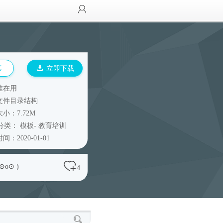
览
立即下载
谁在用
文件目录结构
小：7.72M
分类：
模板
-
教育培训
间：2020-01-01
 ⊙o⊙ )
4