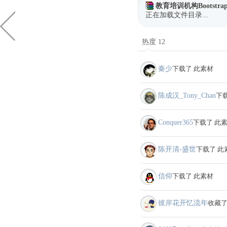
教育培训机构Bootstra
正在加载文件目录...
热度 12
秦少
下载了 此素材
陈成汉_Tony_Chan
下
Conquer365
下载了 此
陈开清-盛世
下载了 此
信仰
下载了 此素材
彼岸花开忆流年
收藏了